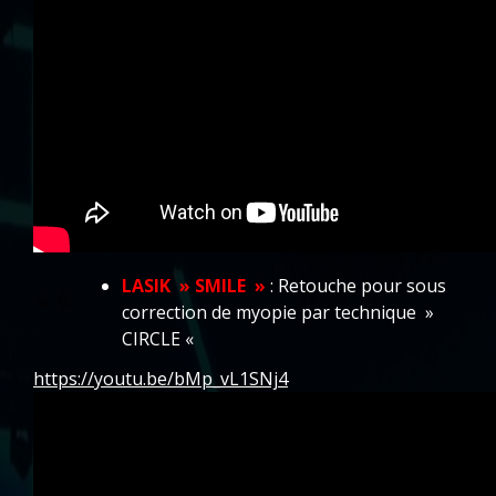
LASIK » SMILE »
: Retouche pour sous
correction de myopie par technique »
CIRCLE «
https://youtu.be/bMp_vL1SNj4